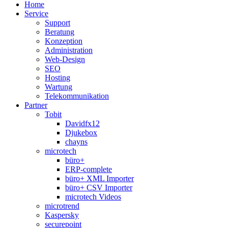
Home
Service
Support
Beratung
Konzeption
Administration
Web-Design
SEO
Hosting
Wartung
Telekommunikation
Partner
Tobit
Davidfx12
Djukebox
chayns
microtech
büro+
ERP-complete
büro+ XML Importer
büro+ CSV Importer
microtech Videos
microtrend
Kaspersky
securepoint